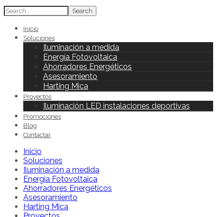
Search
Inicio
Soluciones
Iluminación a medida
Energía Fotovoltaica
Ahorradores Energéticos
Asesoramiento
Harting Mica
Proyectos
Iluminación LED instalaciones deportivas
Promociones
Blog
Contactar
Inicio
Soluciones
Iluminación a medida
Energía Fotovoltaica
Ahorradores Energéticos
Asesoramiento
Harting Mica
Proyectos