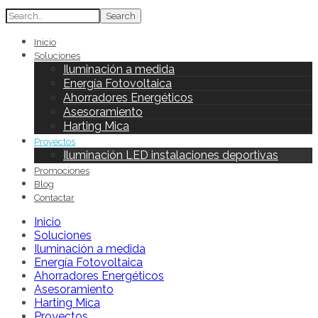
Search
Inicio
Soluciones
Iluminación a medida
Energía Fotovoltaica
Ahorradores Energéticos
Asesoramiento
Harting Mica
Proyectos
Iluminación LED instalaciones deportivas
Promociones
Blog
Contactar
Inicio
Soluciones
Iluminación a medida
Energía Fotovoltaica
Ahorradores Energéticos
Asesoramiento
Harting Mica
Proyectos