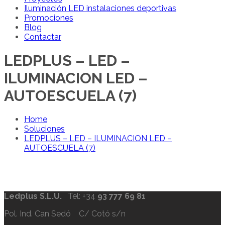
Iluminación LED instalaciones deportivas
Promociones
Blog
Contactar
LEDPLUS – LED –
ILUMINACION LED –
AUTOESCUELA (7)
Home
Soluciones
LEDPLUS – LED – ILUMINACION LED –
AUTOESCUELA (7)
Ledplus S.L.U.
Tel: +34
93 777 69 81
Pol. Ind. Can Sedó C/ Cotó s/n