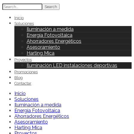
Search
Inicio
Soluciones
Iluminación a medida
Energía Fotovoltaica
Ahorradores Energéticos
Asesoramiento
Harting Mica
Proyectos
Iluminación LED instalaciones deportivas
Promociones
Blog
Contactar
Inicio
Soluciones
Iluminación a medida
Energía Fotovoltaica
Ahorradores Energéticos
Asesoramiento
Harting Mica
Proyectos