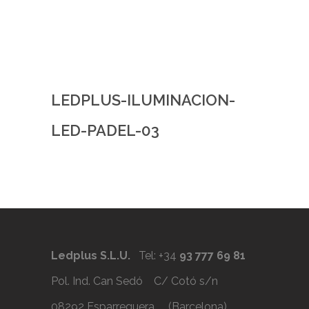
LEDPLUS-ILUMINACION-
LED-PADEL-03
Ledplus S.L.U.
Tel: +34
93 777 69 81
Pol. Ind. Can Sedó C/ Cotó s/n
08292 Esparreguera (Barcelona)