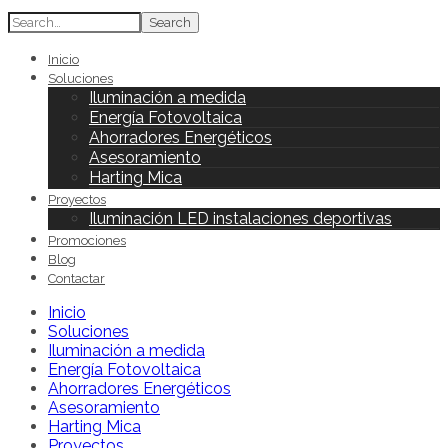
Search
Inicio
Soluciones
Iluminación a medida
Energía Fotovoltaica
Ahorradores Energéticos
Asesoramiento
Harting Mica
Proyectos
Iluminación LED instalaciones deportivas
Promociones
Blog
Contactar
Inicio
Soluciones
Iluminación a medida
Energía Fotovoltaica
Ahorradores Energéticos
Asesoramiento
Harting Mica
Proyectos