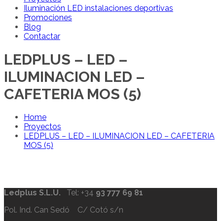
Iluminación LED instalaciones deportivas
Promociones
Blog
Contactar
LEDPLUS – LED –
ILUMINACION LED –
CAFETERIA MOS (5)
Home
Proyectos
LEDPLUS – LED – ILUMINACION LED – CAFETERIA
MOS (5)
Ledplus S.L.U.
Tel: +34
93 777 69 81
Pol. Ind. Can Sedó C/ Cotó s/n