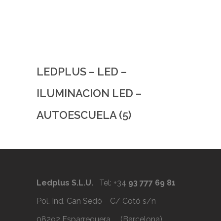
LEDPLUS – LED –
ILUMINACION LED –
AUTOESCUELA (5)
Ledplus S.L.U.
Tel: +34
93 777 69 81
Pol. Ind. Can Sedó C/ Cotó s/n
08292 Esparreguera (Barcelona)