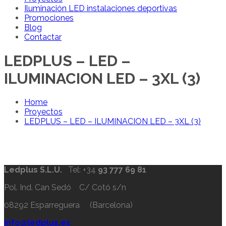
Iluminación LED instalaciones deportivas
Promociones
Blog
Contactar
LEDPLUS – LED –
ILUMINACION LED – 3XL (3)
Home
Proyectos
LEDPLUS – LED – ILUMINACION LED – 3XL (3)
Ledplus S.L.U.
Tel: +34
93 777 69 81
Pol. Ind. Can Sedó C/ Cotó s/n
08292 Esparreguera (Barcelona)
info@ledplus.es