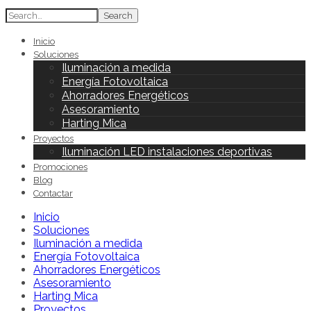
Search
Inicio
Soluciones
Iluminación a medida
Energía Fotovoltaica
Ahorradores Energéticos
Asesoramiento
Harting Mica
Proyectos
Iluminación LED instalaciones deportivas
Promociones
Blog
Contactar
Inicio
Soluciones
Iluminación a medida
Energía Fotovoltaica
Ahorradores Energéticos
Asesoramiento
Harting Mica
Proyectos