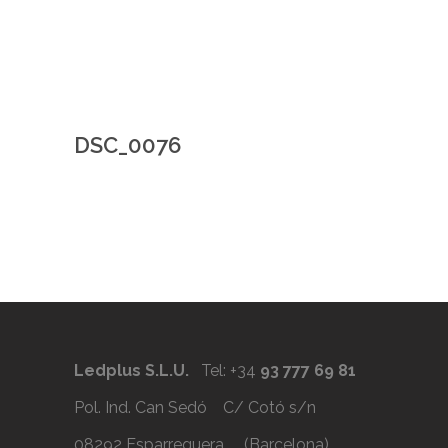
DSC_0076
Ledplus S.L.U.
Tel: +34
93 777 69 81
Pol. Ind. Can Sedó C/ Cotó s/n
08292 Esparreguera (Barcelona)