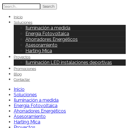
Search
Inicio
Soluciones
Iluminación a medida
Energía Fotovoltaica
Ahorradores Energéticos
Asesoramiento
Harting Mica
Proyectos
Iluminación LED instalaciones deportivas
Promociones
Blog
Contactar
Inicio
Soluciones
Iluminación a medida
Energía Fotovoltaica
Ahorradores Energéticos
Asesoramiento
Harting Mica
Proyectos