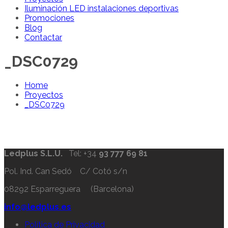
Iluminación LED instalaciones deportivas
Promociones
Blog
Contactar
_DSC0729
Home
Proyectos
_DSC0729
Ledplus S.L.U.
Tel: +34
93 777 69 81
Pol. Ind. Can Sedó C/ Cotó s/n
08292 Esparreguera (Barcelona)
info@ledplus.es
Política de Privacidad