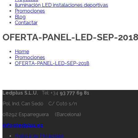
Iluminación LED instalaciones deportivas
Promociones
Blog
Contactar
OFERTA-PANEL-LED-SEP-201
Home
Promociones
OFERTA-PANEL-LED-SEP-2018
Ledplus S.L.U.
Tel: +34
93 777 69 81
Pol. Ind. Can Sedó C/ Cotó s/n
08292 Esparreguera (Barcelona)
info@ledplus.es
Política de Privacidad