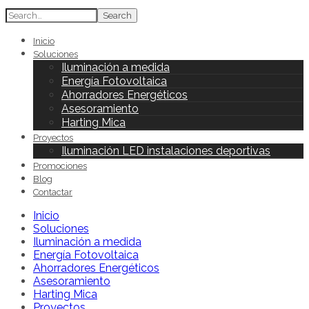
Search
Inicio
Soluciones
Iluminación a medida
Energía Fotovoltaica
Ahorradores Energéticos
Asesoramiento
Harting Mica
Proyectos
Iluminación LED instalaciones deportivas
Promociones
Blog
Contactar
Inicio
Soluciones
Iluminación a medida
Energía Fotovoltaica
Ahorradores Energéticos
Asesoramiento
Harting Mica
Proyectos