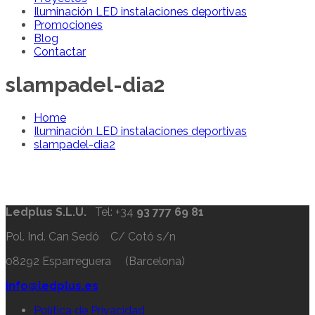
Iluminación LED instalaciones deportivas
Promociones
Blog
Contactar
slampadel-dia2
Home
Iluminación LED instalaciones deportivas
slampadel-dia2
Ledplus S.L.U.
Tel: +34
93 777 69 81
Pol. Ind. Can Sedó C/ Cotó s/n
08292 Esparreguera (Barcelona)
info@ledplus.es
Política de Privacidad