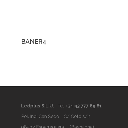
BANER4
Ledplus S.L.U.
Tel: +34
93 777 69 81
Pol. Ind. Can Sedó C/ Cotó s/n
08292 Esparreguera (Barcelona)