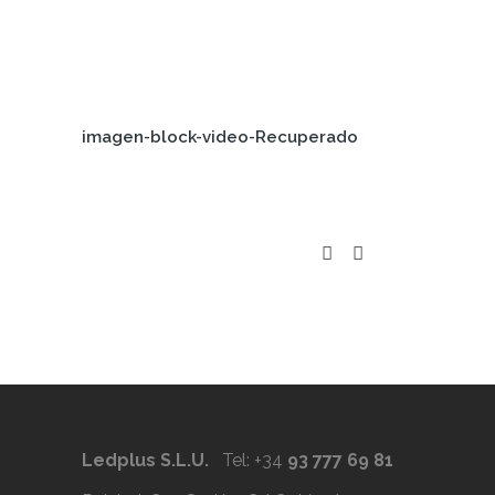
imagen-block-video-Recuperado
Ledplus S.L.U.
Tel: +34
93 777 69 81