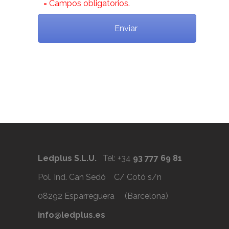
*
= Campos obligatorios.
Ledplus S.L.U.
Tel: +34
93 777 69 81
Pol. Ind. Can Sedó C/ Cotó s/n
08292 Esparreguera (Barcelona)
info@ledplus.es