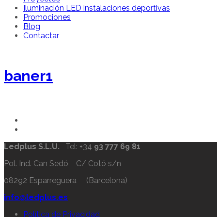
Iluminación LED instalaciones deportivas
Promociones
Blog
Contactar
baner1
Ledplus S.L.U.
Tel: +34
93 777 69 81
Pol. Ind. Can Sedó C/ Cotó s/n
08292 Esparreguera (Barcelona)
info@ledplus.es
Política de Privacidad