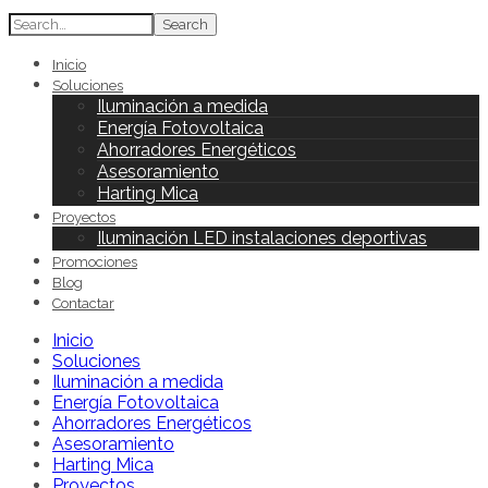
Search
Inicio
Soluciones
Iluminación a medida
Energía Fotovoltaica
Ahorradores Energéticos
Asesoramiento
Harting Mica
Proyectos
Iluminación LED instalaciones deportivas
Promociones
Blog
Contactar
Inicio
Soluciones
Iluminación a medida
Energía Fotovoltaica
Ahorradores Energéticos
Asesoramiento
Harting Mica
Proyectos